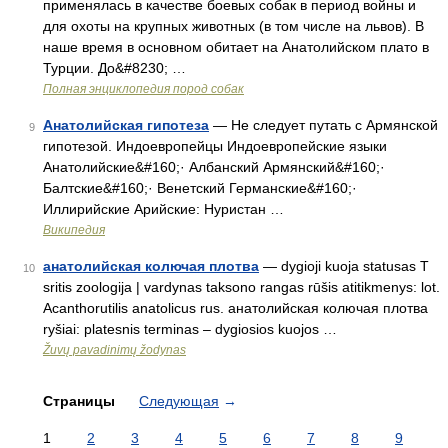
применялась в качестве боевых собак в период войны и
для охоты на крупных животных (в том числе на львов). В
наше время в основном обитает на Анатолийском плато в
Турции. До&#8230; …
Полная энциклопедия пород собак
Анатолийская гипотеза
— Не следует путать с Армянской
9
гипотезой. Индоевропейцы Индоевропейские языки
Анатолийские&#160;· Албанский Армянский&#160;·
Балтские&#160;· Венетский Германские&#160;·
Иллирийские Арийские: Нуристан …
Википедия
анатолийская колючая плотва
— dygioji kuoja statusas T
10
sritis zoologija | vardynas taksono rangas rūšis atitikmenys: lot.
Acanthorutilis anatolicus rus. анатолийская колючая плотва
ryšiai: platesnis terminas – dygiosios kuojos …
Žuvų pavadinimų žodynas
Страницы
Следующая
→
1
2
3
4
5
6
7
8
9