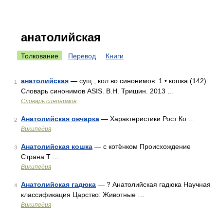
анатолийская
Толкование
Перевод
Книги
анатолийская
— сущ., кол во синонимов: 1 • кошка (142)
1
Словарь синонимов ASIS. В.Н. Тришин. 2013 …
Словарь синонимов
Анатолийская овчарка
— Характеристики Рост Ко …
2
Википедия
Анатолийская кошка
— с котёнком Происхождение
3
Страна Т …
Википедия
Анатолийская гадюка
— ? Анатолийская гадюка Научная
4
классификация Царство: Животные …
Википедия