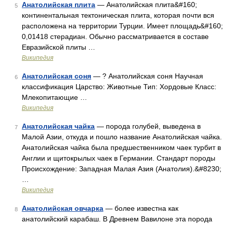
Анатолийская плита
— Анатолийская плита&#160;
5
континентальная тектоническая плита, которая почти вся
расположена на территории Турции. Имеет площадь&#160;
0,01418 стерадиан. Обычно рассматривается в составе
Евразийской плиты …
Википедия
Анатолийская соня
— ? Анатолийская соня Научная
6
классификация Царство: Животные Тип: Хордовые Класс:
Млекопитающие …
Википедия
Анатолийская чайка
— порода голубей, выведена в
7
Малой Азии, откуда и пошло название Анатолийская чайка.
Анатолийская чайка была предшественником чаек турбит в
Англии и щитокрылых чаек в Германии. Стандарт породы
Происхождение: Западная Малая Азия (Анатолия).&#8230;
…
Википедия
Анатолийская овчарка
— более известна как
8
анатолийский карабаш. В Древнем Вавилоне эта порода